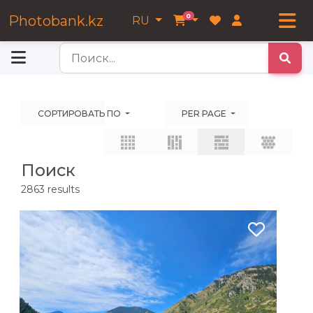
0
Photobank.kz
RU
ы
СОРТИРОВАТЬ ПО
PER PAGE
Поиск
2863
results