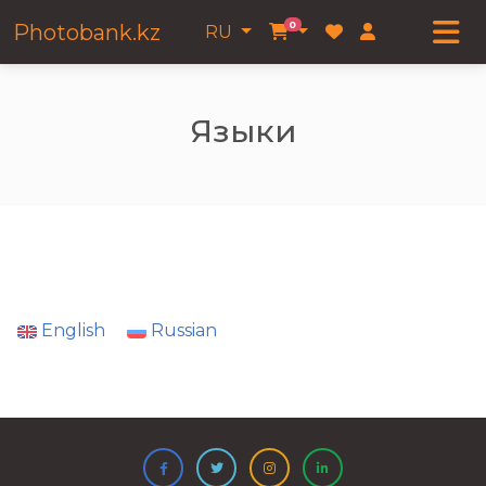
0
Photobank.kz
RU
Языки
English
Russian