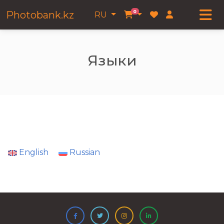
0
Photobank.kz
RU
Языки
English
Russian